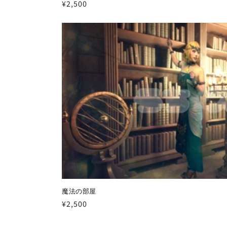
通
¥2,500
常
価
格
魔法の部屋
通
¥2,500
常