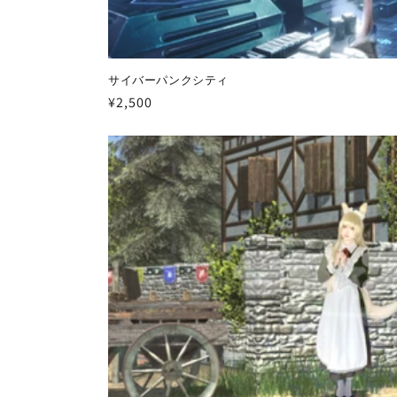
サイバーパンクシティ
通
¥2,500
常
価
格