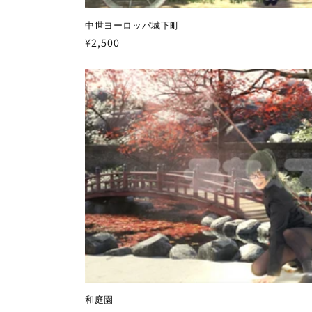
中世ヨーロッパ城下町
通
¥2,500
常
価
格
和庭園