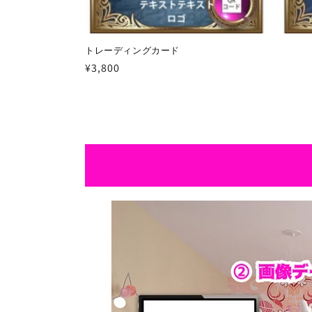
トレーディングカード
通
¥3,800
常
価
格