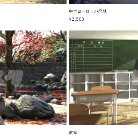
中世ヨーロッパ廃城
通
¥2,500
常
価
格
教室