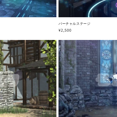
バーチャルステージ
通
¥2,500
常
価
格