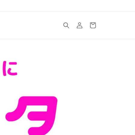
ロ
カ
グ
ー
イ
ト
ン